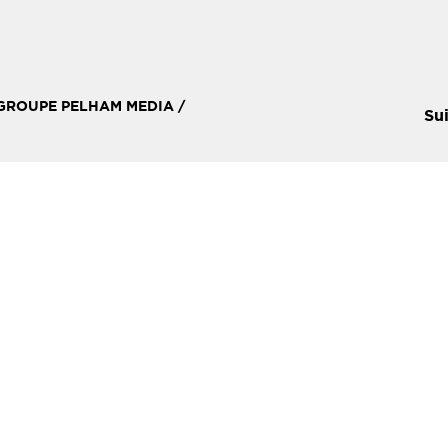
 GROUPE PELHAM MEDIA /
Su