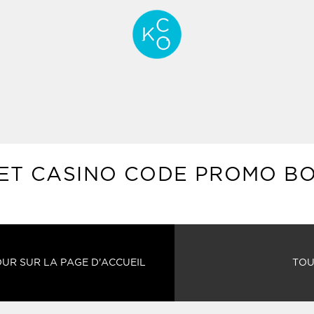
ET CASINO CODE PROMO BO
UR SUR LA PAGE D'ACCUEIL
TOU