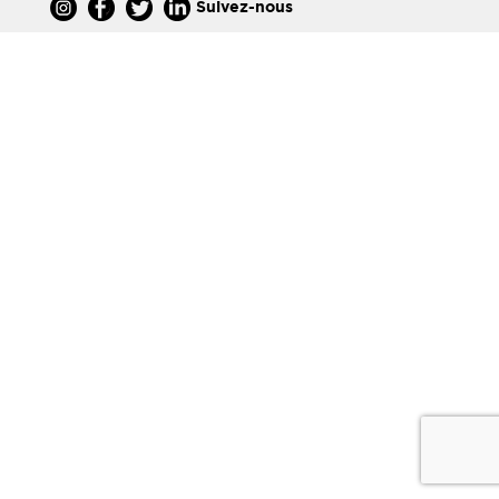
Suivez-nous