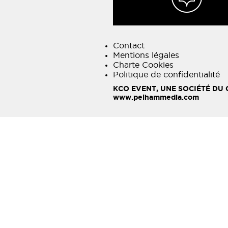
Contact
Mentions légales
Charte Cookies
Politique de confidentialité
KCO EVENT, UNE SOCIÉTÉ DU
www.pelhammedia.com