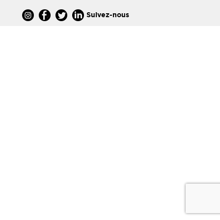
Suivez-nous