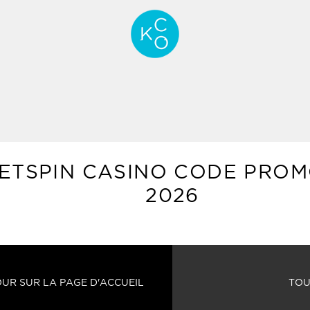
ETSPIN CASINO CODE PRO
2026
UR SUR LA PAGE D'ACCUEIL
TOU