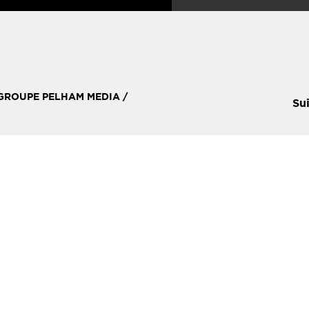
 GROUPE PELHAM MEDIA /
Su