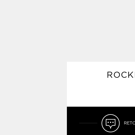
ROCK
RETO