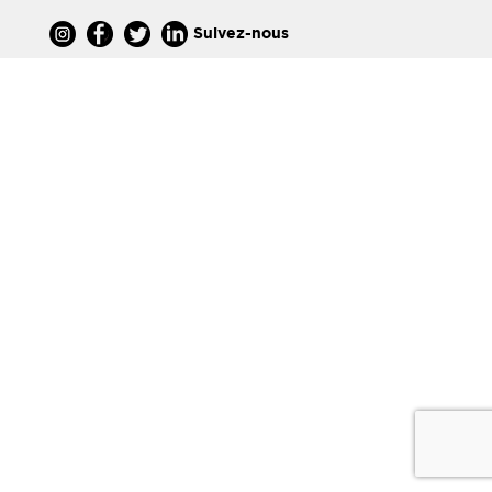
Suivez-nous