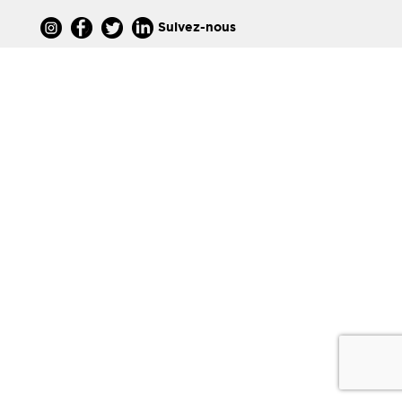
Suivez-nous