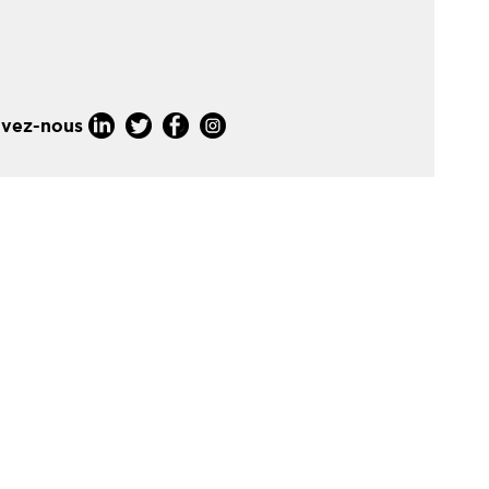
ivez-nous