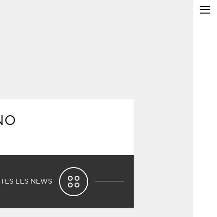
NO
TES LES NEWS