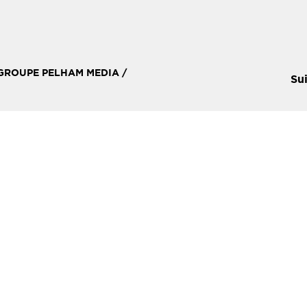
 GROUPE PELHAM MEDIA /
Su