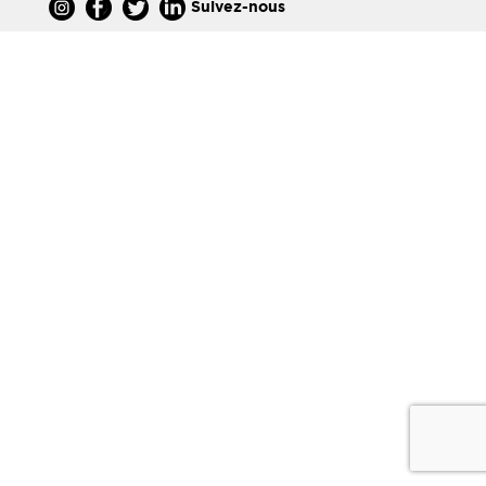
Suivez-nous