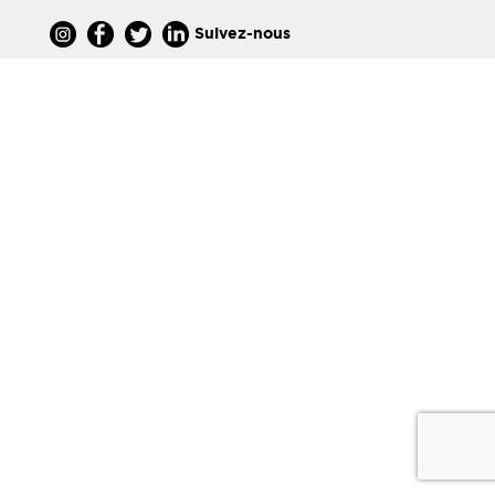
Suivez-nous