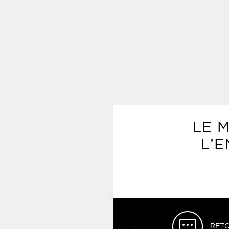
LE 
L’
RETO