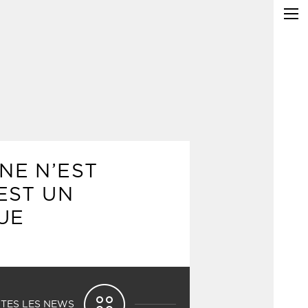
NE N’EST
EST UN
UE
TES LES NEWS