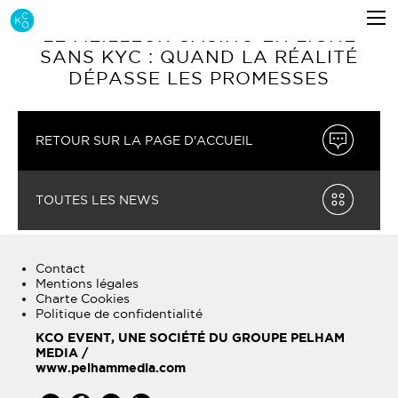
LE MEILLEUR CASINO EN LIGNE
SANS KYC : QUAND LA RÉALITÉ
DÉPASSE LES PROMESSES
RETOUR SUR LA PAGE D'ACCUEIL
TOUTES LES NEWS
Contact
Mentions légales
Charte Cookies
Politique de confidentialité
KCO EVENT, UNE SOCIÉTÉ DU GROUPE PELHAM
MEDIA /
www.pelhammedia.com