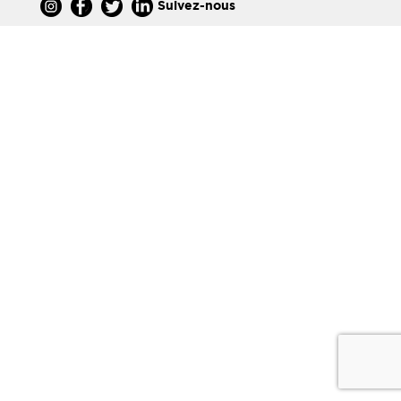
Suivez-nous