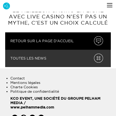
LE MEILLEUR CASINO EN LIGNE
AVEC LIVE CASINO N’EST PAS UN
MYTHE, C’EST UN CHOIX CALCULÉ
RETOUR SUR LA PAGE D'ACCUEIL
TOUTES LES NEWS
Contact
Mentions légales
Charte Cookies
Politique de confidentialité
KCO EVENT, UNE SOCIÉTÉ DU GROUPE PELHAM
MEDIA /
www.pelhammedia.com