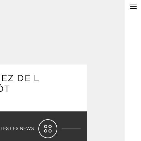
EZ DE L
ÔT
TES LES NEWS