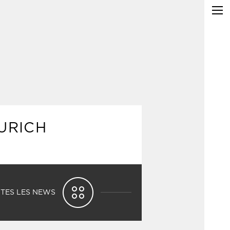
URICH
TES LES NEWS