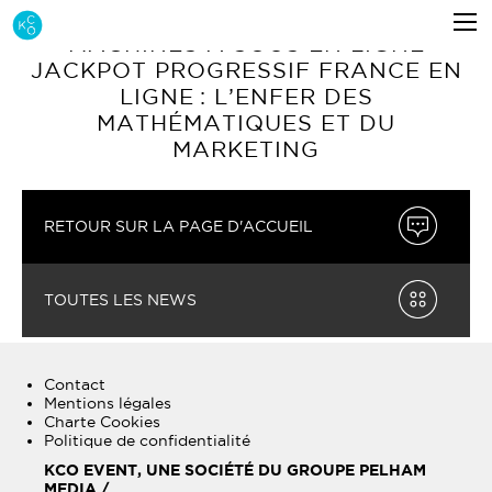
MACHINES À SOUS EN LIGNE
JACKPOT PROGRESSIF FRANCE EN
LIGNE : L’ENFER DES
MATHÉMATIQUES ET DU
MARKETING
RETOUR SUR LA PAGE D'ACCUEIL
TOUTES LES NEWS
Contact
Mentions légales
Charte Cookies
Politique de confidentialité
KCO EVENT, UNE SOCIÉTÉ DU GROUPE PELHAM
MEDIA /