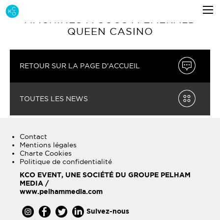
MACHINES À SOUS À EMERALD
QUEEN CASINO
RETOUR SUR LA PAGE D'ACCUEIL
TOUTES LES NEWS
Contact
Mentions légales
Charte Cookies
Politique de confidentialité
KCO EVENT, UNE SOCIÉTÉ DU GROUPE PELHAM
MEDIA /
www.pelhammedia.com
Suivez-nous