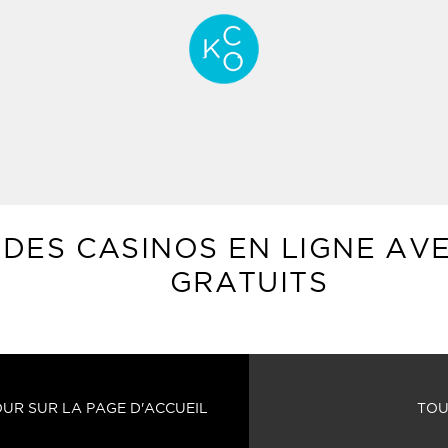
 DES CASINOS EN LIGNE AV
GRATUITS
UR SUR LA PAGE D'ACCUEIL
TOU