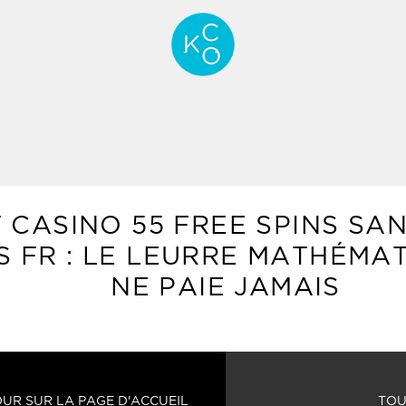
T CASINO 55 FREE SPINS SA
 FR : LE LEURRE MATHÉMAT
NE PAIE JAMAIS
UR SUR LA PAGE D'ACCUEIL
TOU