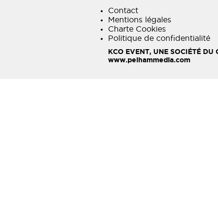
Contact
Mentions légales
Charte Cookies
Politique de confidentialité
KCO EVENT, UNE SOCIÉTÉ DU
www.pelhammedia.com