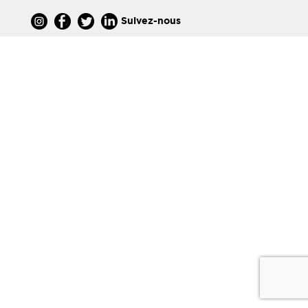
Suivez-nous