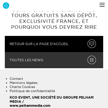
JONNY JACKPOT CASINO : 140
TOURS GRATUITS SANS DÉPÔT,
EXCLUSIVITÉ FRANCE, ET
POURQUOI VOUS DEVRIEZ RIRE
RETOUR SUR LA PAGE D'ACCUEIL
TOUTES LES NEWS
Contact
Mentions légales
Charte Cookies
Politique de confidentialité
KCO EVENT, UNE SOCIÉTÉ DU GROUPE PELHAM
MEDIA /
www.pelhammedia.com