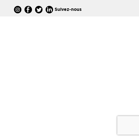
Suivez-nous