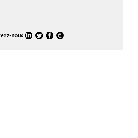
ivez-nous