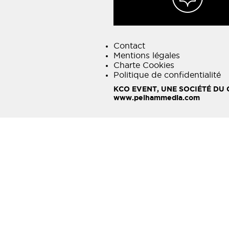
Contact
Mentions légales
Charte Cookies
Politique de confidentialité
KCO EVENT, UNE SOCIÉTÉ DU
www.pelhammedia.com