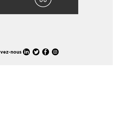
ivez-nous