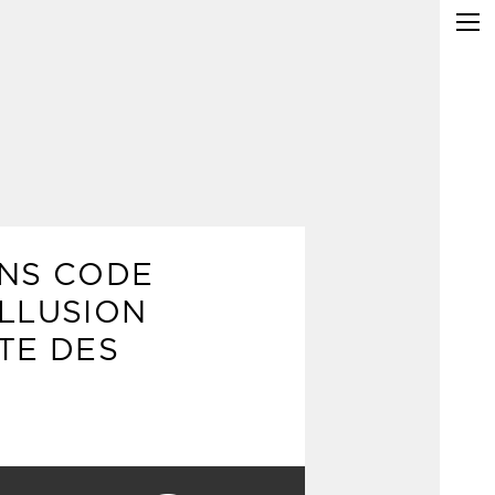
INS CODE
ILLUSION
TE DES