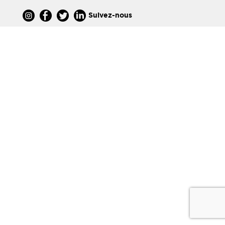
Suivez-nous