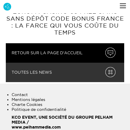
EUROPA CASINO 65 FREE SPINS
SANS DÉPÔT CODE BONUS FRANCE
: LA FARCE QUI VOUS COÛTE DU
TEMPS
RETOUR SUR LA PAGE D'ACCUEIL
TOUTES LES NEWS
Contact
Mentions légales
Charte Cookies
Politique de confidentialité
KCO EVENT, UNE SOCIÉTÉ DU GROUPE PELHAM
MEDIA /
www.pelhammedia.com