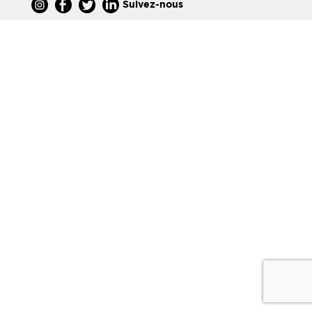
Suivez-nous