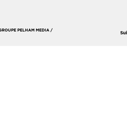
 GROUPE PELHAM MEDIA /
Su