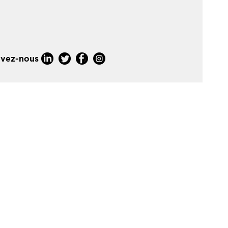
ivez-nous