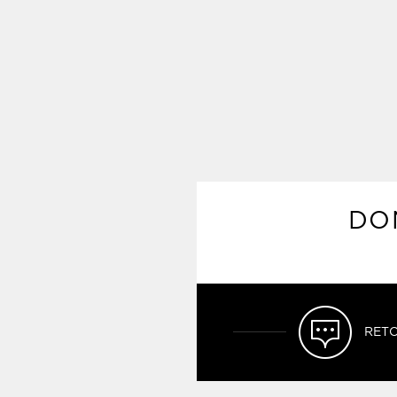
DO
RETO