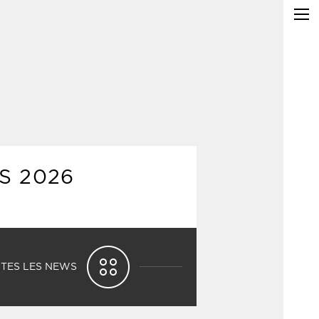
S 2026
TES LES NEWS