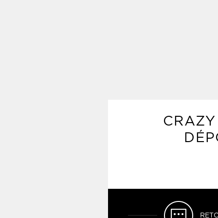
CRAZY
DÉP
RETO