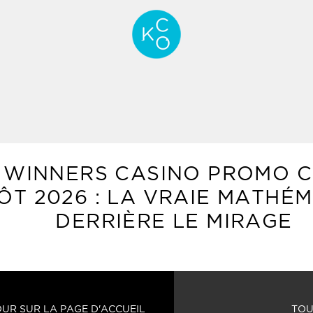
 WINNERS CASINO PROMO 
ÔT 2026 : LA VRAIE MATHÉ
DERRIÈRE LE MIRAGE
UR SUR LA PAGE D'ACCUEIL
TOU