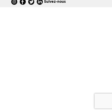
Suivez-nous