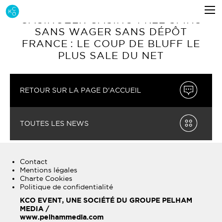
CASINOZER CASINO FREE SPINS
SANS WAGER SANS DÉPÔT
FRANCE : LE COUP DE BLUFF LE
PLUS SALE DU NET
RETOUR SUR LA PAGE D'ACCUEIL
TOUTES LES NEWS
Contact
Mentions légales
Charte Cookies
Politique de confidentialité
KCO EVENT, UNE SOCIÉTÉ DU GROUPE PELHAM
MEDIA /
www.pelhammedia.com