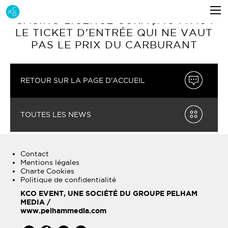
CASINO LICENCE CURAÇAO AVIS :
LE TICKET D’ENTRÉE QUI NE VAUT
PAS LE PRIX DU CARBURANT
RETOUR SUR LA PAGE D'ACCUEIL
TOUTES LES NEWS
Contact
Mentions légales
Charte Cookies
Politique de confidentialité
KCO EVENT, UNE SOCIÉTÉ DU GROUPE PELHAM
MEDIA /
www.pelhammedia.com