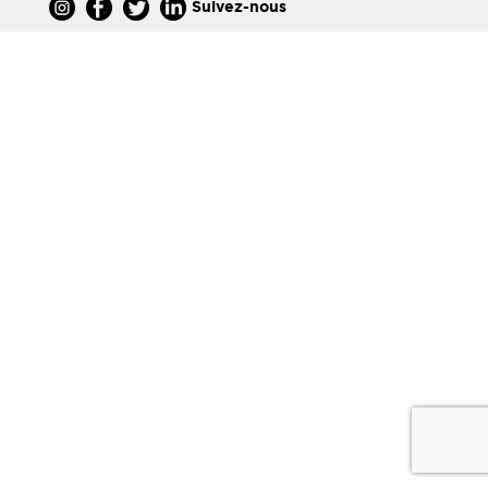
Suivez-nous