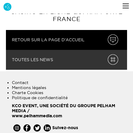
CASINO EN LIGNE QUI RAPPORTE
FRANCE
RETOUR SUR LA PAGE D'ACCUEIL
TOUTES LES NEWS
Contact
Mentions légales
Charte Cookies
Politique de confidentialité
KCO EVENT, UNE SOCIÉTÉ DU GROUPE PELHAM
MEDIA /
www.pelhammedia.com
Suivez-nous