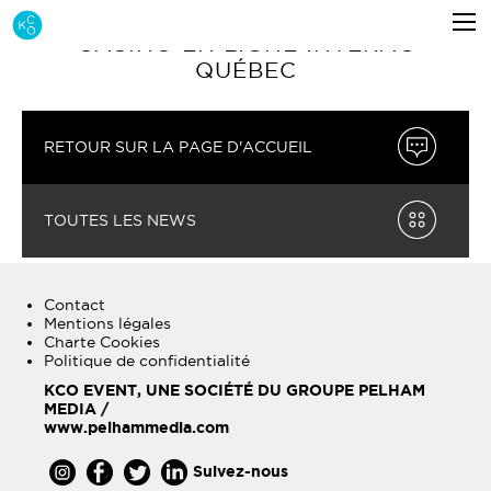
CASINO EN LIGNE INTERAC
QUÉBEC
RETOUR SUR LA PAGE D'ACCUEIL
TOUTES LES NEWS
Contact
Mentions légales
Charte Cookies
Politique de confidentialité
KCO EVENT, UNE SOCIÉTÉ DU GROUPE PELHAM
MEDIA /
www.pelhammedia.com
Suivez-nous