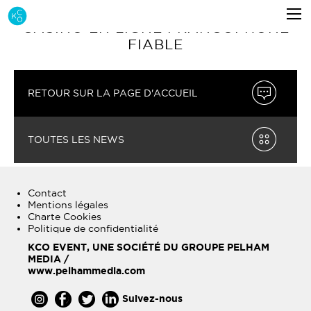
CASINO EN LIGNE FRANCOPHONE
FIABLE
RETOUR SUR LA PAGE D'ACCUEIL
TOUTES LES NEWS
Contact
Mentions légales
Charte Cookies
Politique de confidentialité
KCO EVENT, UNE SOCIÉTÉ DU GROUPE PELHAM
MEDIA /
www.pelhammedia.com
Suivez-nous