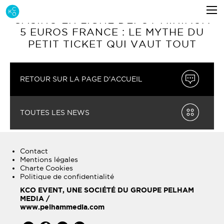
CASINO EN LIGNE DÉPÔT MINIMUM
5 EUROS FRANCE : LE MYTHE DU
PETIT TICKET QUI VAUT TOUT
RETOUR SUR LA PAGE D'ACCUEIL
TOUTES LES NEWS
Contact
Mentions légales
Charte Cookies
Politique de confidentialité
KCO EVENT, UNE SOCIÉTÉ DU GROUPE PELHAM
MEDIA /
www.pelhammedia.com