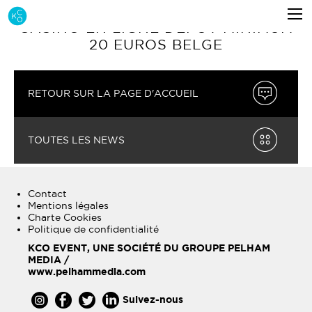
CASINO EN LIGNE DÉPÔT MINIMUM
20 EUROS BELGE
RETOUR SUR LA PAGE D'ACCUEIL
TOUTES LES NEWS
Contact
Mentions légales
Charte Cookies
Politique de confidentialité
KCO EVENT, UNE SOCIÉTÉ DU GROUPE PELHAM
MEDIA /
www.pelhammedia.com
Suivez-nous