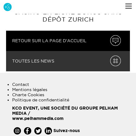
CASINO EN LIGNE BONUS SANS
DÉPÔT ZURICH
RETOUR SUR LA PAGE D'ACCUEIL
TOUTES LES NEWS
Contact
Mentions légales
Charte Cookies
Politique de confidentialité
KCO EVENT, UNE SOCIÉTÉ DU GROUPE PELHAM
MEDIA /
www.pelhammedia.com
Suivez-nous