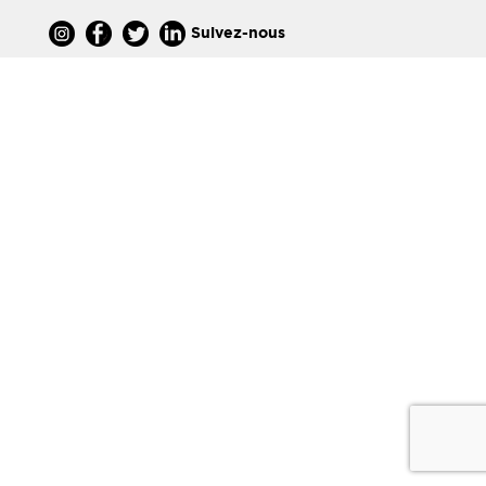
Suivez-nous