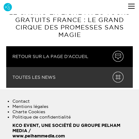
LE CASINO EN LIGNE AVEC TOURS
GRATUITS FRANCE : LE GRAND
CIRQUE DES PROMESSES SANS
MAGIE
RETOUR SUR LA PAGE D'ACCUEIL
TOUTES LES NEWS
Contact
Mentions légales
Charte Cookies
Politique de confidentialité
KCO EVENT, UNE SOCIÉTÉ DU GROUPE PELHAM
MEDIA /
www.pelhammedia.com