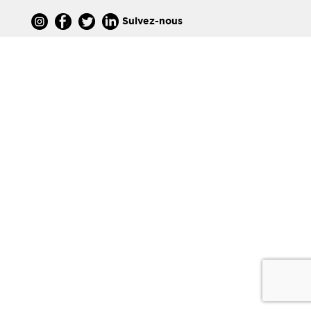
Suivez-nous