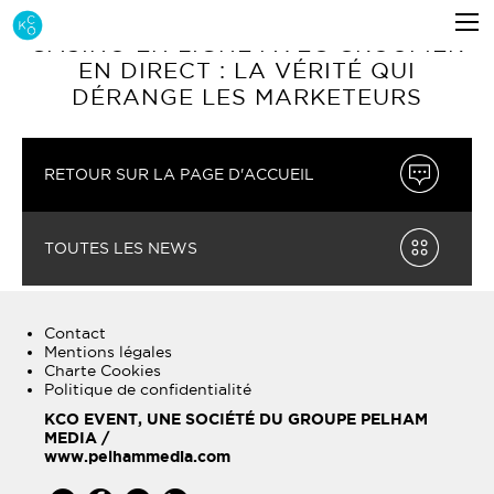
CASINO EN LIGNE AVEC CROUPIER
EN DIRECT : LA VÉRITÉ QUI
DÉRANGE LES MARKETEURS
RETOUR SUR LA PAGE D'ACCUEIL
TOUTES LES NEWS
Contact
Mentions légales
Charte Cookies
Politique de confidentialité
KCO EVENT, UNE SOCIÉTÉ DU GROUPE PELHAM
MEDIA /
www.pelhammedia.com