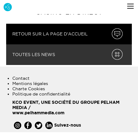
CASINO EN DIRECT
RETOUR SUR LA PAGE D'ACCUEIL
TOUTES LES NEWS
Contact
Mentions légales
Charte Cookies
Politique de confidentialité
KCO EVENT, UNE SOCIÉTÉ DU GROUPE PELHAM
MEDIA /
www.pelhammedia.com
Suivez-nous