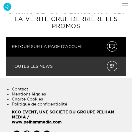
CASINO DÉPÔT 10 EUROS FRANCE :
LA VÉRITÉ CRUE DERRIÈRE LES
PROMOS
RETOUR SUR LA PAGE D'ACCUEIL
TOUTES LES NEWS
Contact
Mentions légales
Charte Cookies
Politique de confidentialité
KCO EVENT, UNE SOCIÉTÉ DU GROUPE PELHAM
MEDIA /
www.pelhammedia.com