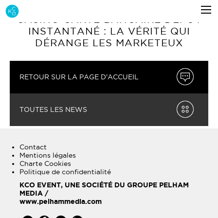
CASINO CARTE BANCAIRE DÉPÔT
INSTANTANÉ : LA VÉRITÉ QUI
DÉRANGE LES MARKETEUX
RETOUR SUR LA PAGE D'ACCUEIL
TOUTES LES NEWS
Contact
Mentions légales
Charte Cookies
Politique de confidentialité
KCO EVENT, UNE SOCIÉTÉ DU GROUPE PELHAM
MEDIA /
www.pelhammedia.com