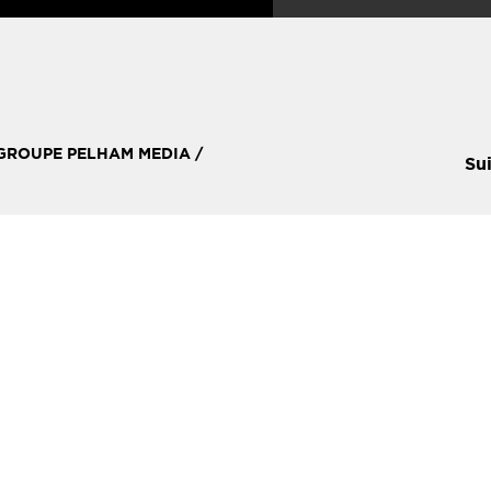
 GROUPE PELHAM MEDIA /
Su