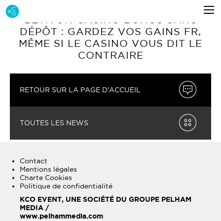
BETITON CASINO BONUS SANS
DÉPÔT : GARDEZ VOS GAINS FR,
MÊME SI LE CASINO VOUS DIT LE
CONTRAIRE
RETOUR SUR LA PAGE D'ACCUEIL
TOUTES LES NEWS
Contact
Mentions légales
Charte Cookies
Politique de confidentialité
KCO EVENT, UNE SOCIÉTÉ DU GROUPE PELHAM
MEDIA /
www.pelhammedia.com