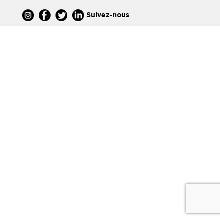
Suivez-nous