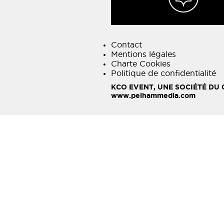
Contact
Mentions légales
Charte Cookies
Politique de confidentialité
KCO EVENT, UNE SOCIÉTÉ DU
www.pelhammedia.com