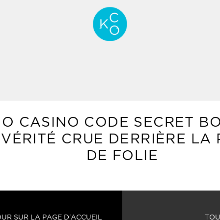
O CASINO CODE SECRET BO
A VÉRITÉ CRUE DERRIÈRE L
DE FOLIE
UR SUR LA PAGE D'ACCUEIL
TOU