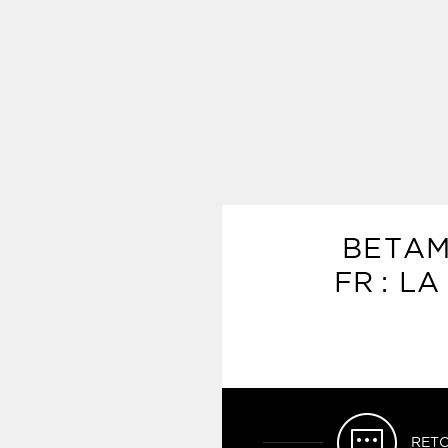
BETAM
FR : L
RETO